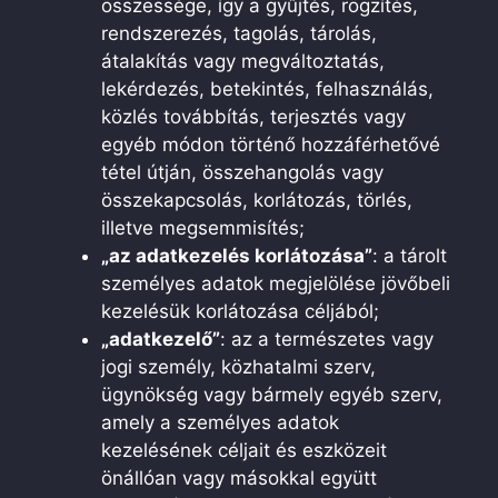
összessége, így a gyűjtés, rögzítés,
rendszerezés, tagolás, tárolás,
átalakítás vagy megváltoztatás,
lekérdezés, betekintés, felhasználás,
közlés továbbítás, terjesztés vagy
egyéb módon történő hozzáférhetővé
tétel útján, összehangolás vagy
összekapcsolás, korlátozás, törlés,
illetve megsemmisítés;
„az adatkezelés korlátozása”
: a tárolt
személyes adatok megjelölése jövőbeli
kezelésük korlátozása céljából;
„adatkezelő”
: az a természetes vagy
jogi személy, közhatalmi szerv,
ügynökség vagy bármely egyéb szerv,
amely a személyes adatok
kezelésének céljait és eszközeit
önállóan vagy másokkal együtt