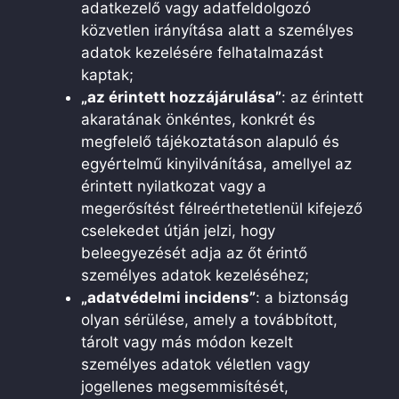
adatkezelő vagy adatfeldolgozó
közvetlen irányítása alatt a személyes
adatok kezelésére felhatalmazást
kaptak;
„az érintett hozzájárulása”
: az érintett
akaratának önkéntes, konkrét és
megfelelő tájékoztatáson alapuló és
egyértelmű kinyilvánítása, amellyel az
érintett nyilatkozat vagy a
megerősítést félreérthetetlenül kifejező
cselekedet útján jelzi, hogy
beleegyezését adja az őt érintő
személyes adatok kezeléséhez;
„adatvédelmi incidens”
: a biztonság
olyan sérülése, amely a továbbított,
tárolt vagy más módon kezelt
személyes adatok véletlen vagy
jogellenes megsemmisítését,