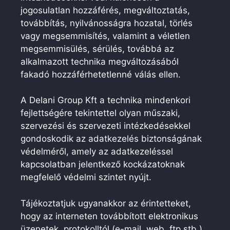
jogosulatlan hozzáférés, megváltoztatás,
továbbítás, nyilvánosságra hozatal, törlés
vagy megsemmisítés, valamint a véletlen
megsemmisülés, sérülés, továbbá az
alkalmazott technika megváltozásából
fakadó hozzáférhetetlenné válás ellen.
A Delani Group Kft a technika mindenkori
fejlettségére tekintettel olyan műszaki,
szervezési és szervezeti intézkedésekkel
gondoskodik az adatkezelés biztonságának
védelméről, amely az adatkezeléssel
kapcsolatban jelentkező kockázatoknak
megfelelő védelmi szintet nyújt.
Tájékoztatjuk ugyanakkor az érintetteket,
hogy az interneten továbbított elektronikus
üzenetek, protokolltól (e-mail, web, ftp stb.)