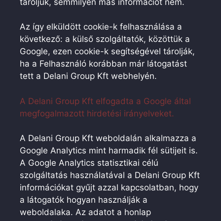
tároljuk, semmilyen más információt nem.
Az így elküldött cookie-k felhasználása a
következő: a külső szolgáltatók, közöttük a
Google, ezen cookie-k segítségével tárolják,
ha a Felhasználó korábban már látogatást
tett a Delani Group Kft webhelyén.
A Delani Group Kft elfogadta a Google által
megfogalmazott hirdetési irányelveket.
A Delani Group Kft weboldalán alkalmazza a
Google Analytics mint harmadik fél sütijeit is.
A Google Analytics statisztikai célú
szolgáltatás használatával a Delani Group Kft
információkat gyűjt azzal kapcsolatban, hogy
a látogatók hogyan használják a
weboldalaka. Az adatot a honlap